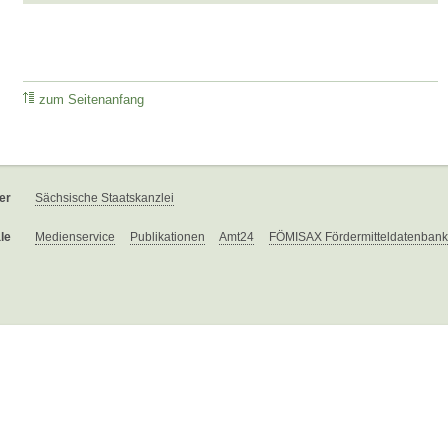
zum Seitenanfang
er
Sächsische Staatskanzlei
le
Medienservice
Publikationen
Amt24
FÖMISAX Fördermitteldatenbank