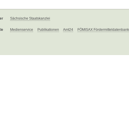
er
Sächsische Staatskanzlei
le
Medienservice
Publikationen
Amt24
FÖMISAX Fördermitteldatenbank