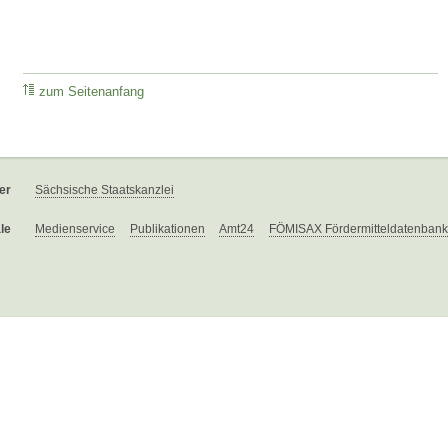
zum Seitenanfang
er
Sächsische Staatskanzlei
le
Medienservice
Publikationen
Amt24
FÖMISAX Fördermitteldatenbank