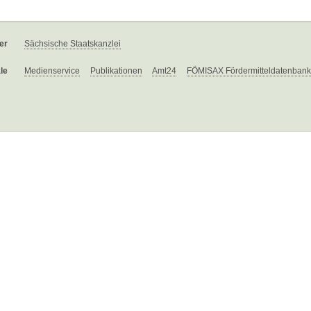
er
Sächsische Staatskanzlei
le
Medienservice
Publikationen
Amt24
FÖMISAX Fördermitteldatenbank