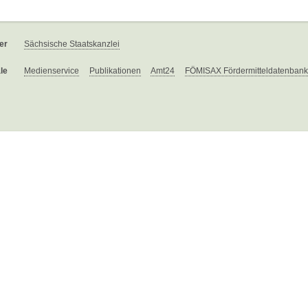
er
Sächsische Staatskanzlei
le
Medienservice
Publikationen
Amt24
FÖMISAX Fördermitteldatenbank