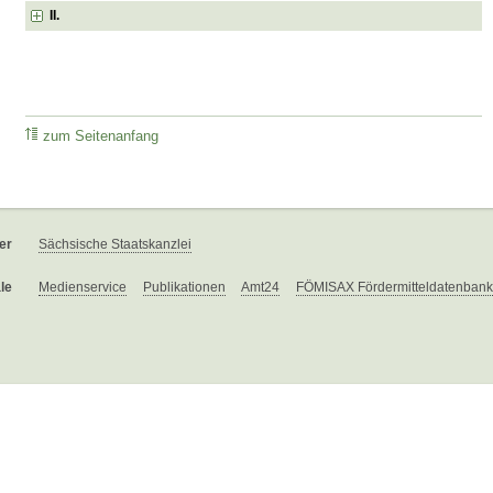
II.
zum Seitenanfang
er
Sächsische Staatskanzlei
le
Medienservice
Publikationen
Amt24
FÖMISAX Fördermitteldatenbank