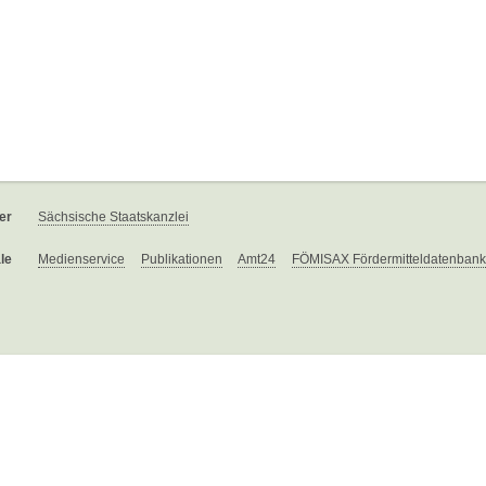
er
Sächsische Staatskanzlei
le
Medienservice
Publikationen
Amt24
FÖMISAX Fördermitteldatenbank