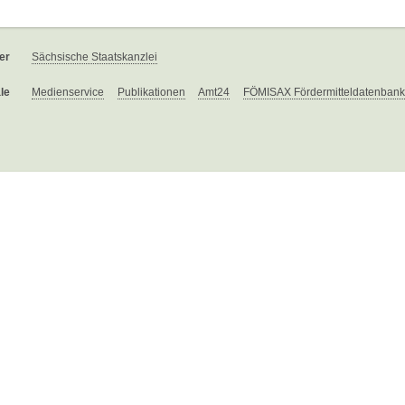
er
Sächsische Staatskanzlei
le
Medienservice
Publikationen
Amt24
FÖMISAX Fördermitteldatenbank