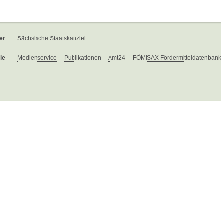
er
Sächsische Staatskanzlei
le
Medienservice
Publikationen
Amt24
FÖMISAX Fördermitteldatenbank