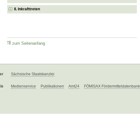
II. Inkrafttreten
zum Seitenanfang
er
Sächsische Staatskanzlei
le
Medienservice
Publikationen
Amt24
FÖMISAX Fördermitteldatenbank