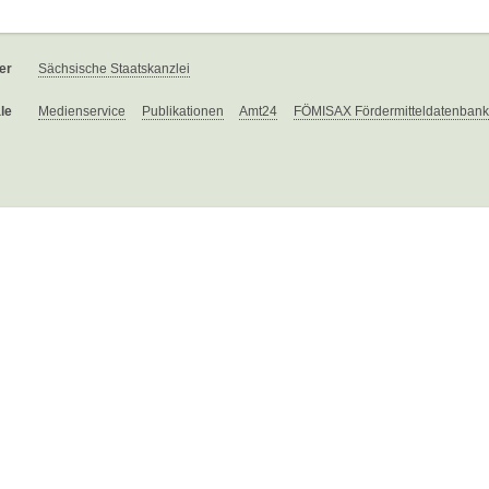
er
Sächsische Staatskanzlei
le
Medienservice
Publikationen
Amt24
FÖMISAX Fördermitteldatenbank