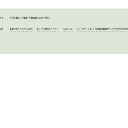
er
Sächsische Staatskanzlei
le
Medienservice
Publikationen
Amt24
FÖMISAX Fördermitteldatenbank