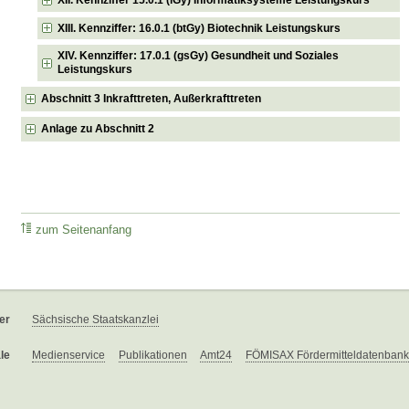
XII. Kennziffer 15.0.1 (iGy) Informatiksysteme Leistungskurs
XIII. Kennziffer: 16.0.1 (btGy) Biotechnik Leistungskurs
XIV. Kennziffer: 17.0.1 (gsGy) Gesundheit und Soziales
Leistungskurs
Abschnitt 3 Inkrafttreten, Außerkrafttreten
Anlage zu Abschnitt 2
zum Seitenanfang
er
Sächsische Staatskanzlei
le
Medienservice
Publikationen
Amt24
FÖMISAX Fördermitteldatenbank