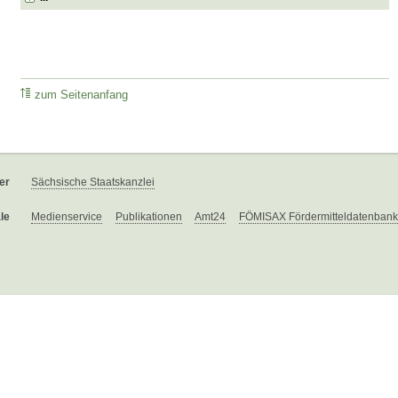
zum Seitenanfang
er
Sächsische Staatskanzlei
le
Medienservice
Publikationen
Amt24
FÖMISAX Fördermitteldatenbank