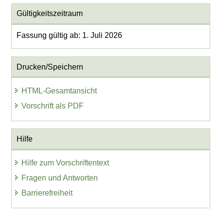
Gültigkeitszeitraum
Fassung gültig ab: 1. Juli 2026
Drucken/Speichern
HTML-Gesamtansicht
Vorschrift als PDF
Hilfe
Hilfe zum Vorschriftentext
Fragen und Antworten
Barrierefreiheit