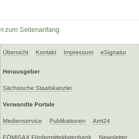
zum Seitenanfang
Übersicht
Kontakt
Impressum
eSignatur
Herausgeber
Sächsische Staatskanzlei
Verwandte Portale
Medienservice
Publikationen
Amt24
FÖMISAX Fördermitteldatenbank
Newsletter