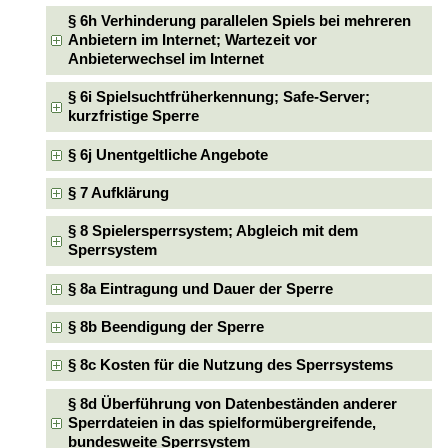
§ 6h Verhinderung parallelen Spiels bei mehreren
Anbietern im Internet; Wartezeit vor
Anbieterwechsel im Internet
§ 6i Spielsuchtfrüherkennung; Safe-Server;
kurzfristige Sperre
§ 6j Unentgeltliche Angebote
§ 7 Aufklärung
§ 8 Spielersperrsystem; Abgleich mit dem
Sperrsystem
§ 8a Eintragung und Dauer der Sperre
§ 8b Beendigung der Sperre
§ 8c Kosten für die Nutzung des Sperrsystems
§ 8d Überführung von Datenbeständen anderer
Sperrdateien in das spielformübergreifende,
bundesweite Sperrsystem