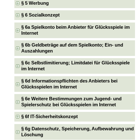
§ 5 Werbung
§ 6 Sozialkonzept
§ 6a Spielkonto beim Anbieter für Glücksspiele im
Internet
§ 6b Geldbeträge auf dem Spielkonto; Ein- und
Auszahlungen
§ 6c Selbstlimitierung; Limitdatei für Glücksspiele
im Internet
§ 6d Informationspflichten des Anbieters bei
Glücksspielen im Internet
§ 6e Weitere Bestimmungen zum Jugend- und
Spielerschutz bei Glücksspielen im Internet
§ 6f IT-Sicherheitskonzept
§ 6g Datenschutz, Speicherung, Aufbewahrung und
Löschung