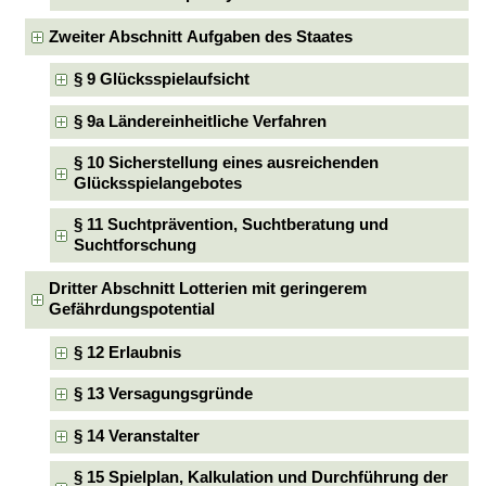
Zweiter Abschnitt Aufgaben des Staates
§ 9 Glücksspielaufsicht
§ 9a Ländereinheitliche Verfahren
§ 10 Sicherstellung eines ausreichenden
Glücksspielangebotes
§ 11 Suchtprävention, Suchtberatung und
Suchtforschung
Dritter Abschnitt Lotterien mit geringerem
Gefährdungspotential
§ 12 Erlaubnis
§ 13 Versagungsgründe
§ 14 Veranstalter
§ 15 Spielplan, Kalkulation und Durchführung der