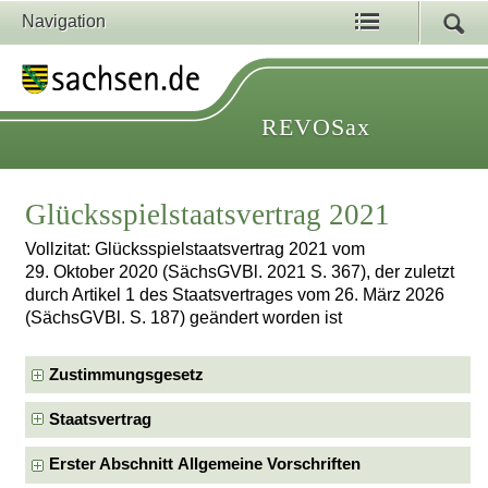
Navigation
REVOSax
Glücksspielstaatsvertrag 2021
Vollzitat: Glücksspielstaatsvertrag 2021 vom
29. Oktober 2020 (SächsGVBl. 2021 S. 367), der zuletzt
durch Artikel 1 des Staatsvertrages vom 26. März 2026
(SächsGVBl. S. 187) geändert worden ist
Zustimmungsgesetz
Staatsvertrag
Erster Abschnitt Allgemeine Vorschriften