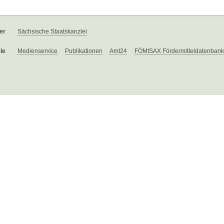
er
Sächsische Staatskanzlei
le
Medienservice
Publikationen
Amt24
FÖMISAX Fördermitteldatenbank