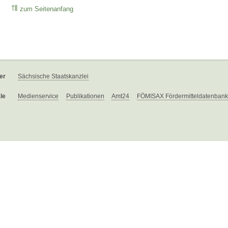
zum Seitenanfang
er
Sächsische Staatskanzlei
le
Medienservice
Publikationen
Amt24
FÖMISAX Fördermitteldatenbank