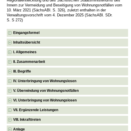
Regionalentwicklung und des Sächsischen Staatsministeriums des
Innern zur Vermeidung und Beseitigung von Wohnungsnotfällen vom
10. März 2021 (SächsABl. S. 326), zuletzt enthalten in der
Verwaltungsvorschrift vom 4. Dezember 2025 (SächsABl. SDr.
S. S 272)
Eingangsformel
Inhaltsübersicht
I. Allgemeines
II. Zusammenarbeit
III. Begriffe
IV. Unterbringung von Wohnungslosen
V. Überwindung von Wohnungsnotfällen
VI. Unterbringung von Wohnungslosen
VII. Ergänzende Leistungen
VIII. Inkrafttreten
Anlage