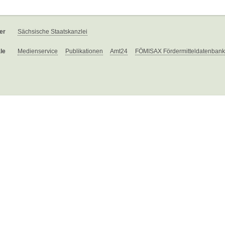
er
Sächsische Staatskanzlei
le
Medienservice
Publikationen
Amt24
FÖMISAX Fördermitteldatenbank