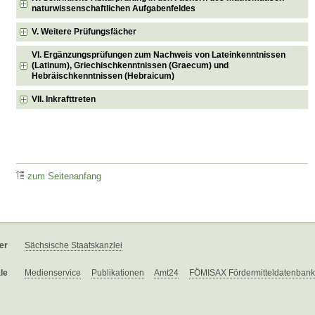
naturwissenschaftlichen Aufgabenfeldes
V. Weitere Prüfungsfächer
VI. Ergänzungsprüfungen zum Nachweis von Lateinkenntnissen
(Latinum), Griechischkenntnissen (Graecum) und
Hebräischkenntnissen (Hebraicum)
VII. Inkrafttreten
zum Seitenanfang
er
Sächsische Staatskanzlei
le
Medienservice
Publikationen
Amt24
FÖMISAX Fördermitteldatenbank