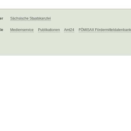
er
Sächsische Staatskanzlei
le
Medienservice
Publikationen
Amt24
FÖMISAX Fördermitteldatenbank