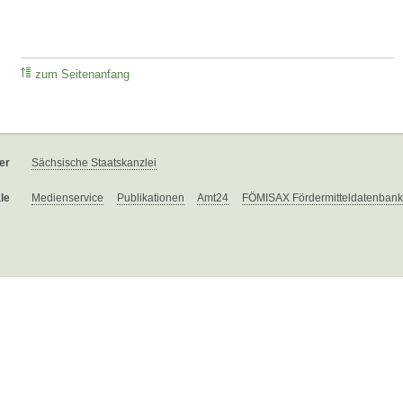
zum Seitenanfang
er
Sächsische Staatskanzlei
le
Medienservice
Publikationen
Amt24
FÖMISAX Fördermitteldatenbank