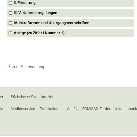
II. Förderung
III. Verfahrensregelungen
IV. Inkrafttreten und Übergangsvorschriften
Anlage (zu Ziffer I Nummer 1)
zum Seitenanfang
er
Sächsische Staatskanzlei
le
Medienservice
Publikationen
Amt24
FÖMISAX Fördermitteldatenbank