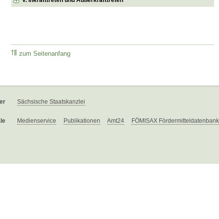
zum Seitenanfang
er
Sächsische Staatskanzlei
le
Medienservice
Publikationen
Amt24
FÖMISAX Fördermitteldatenbank