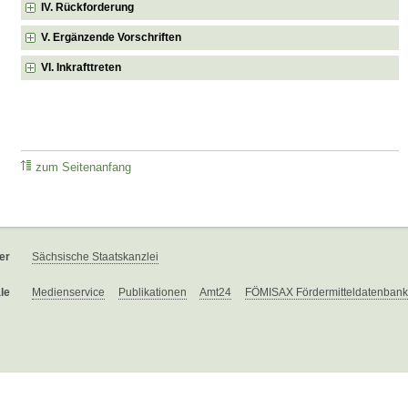
IV. Rückforderung
V. Ergänzende Vorschriften
VI. Inkrafttreten
zum Seitenanfang
er
Sächsische Staatskanzlei
le
Medienservice
Publikationen
Amt24
FÖMISAX Fördermitteldatenbank