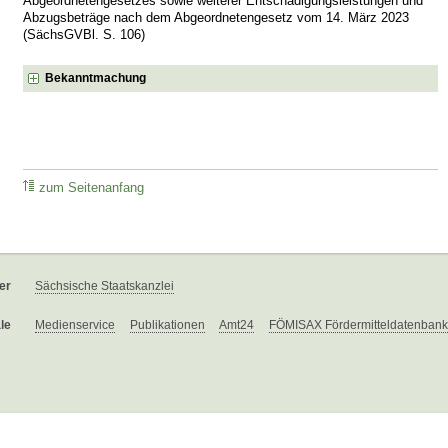
Abgeordnetengesetzes sowie weiterer Entschädigungsleistungen und
Abzugsbeträge nach dem Abgeordnetengesetz vom 14. März 2023
(SächsGVBl. S. 106)
Bekanntmachung
zum Seitenanfang
er
Sächsische Staatskanzlei
le
Medienservice
Publikationen
Amt24
FÖMISAX Fördermitteldatenbank