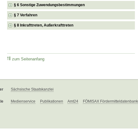
§ 6 Sonstige Zuwendungsbestimmungen
§ 7 Verfahren
§ 8 Inkrafttreten, Außerkrafttreten
zum Seitenanfang
er
Sächsische Staatskanzlei
le
Medienservice
Publikationen
Amt24
FÖMISAX Fördermitteldatenbank