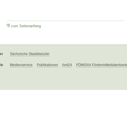
zum Seitenanfang
er
Sächsische Staatskanzlei
le
Medienservice
Publikationen
Amt24
FÖMISAX Fördermitteldatenbank