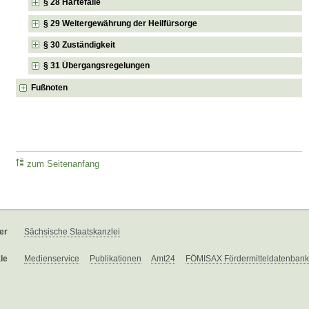
§ 28 Härtefälle
§ 29 Weitergewährung der Heilfürsorge
§ 30 Zuständigkeit
§ 31 Übergangsregelungen
Fußnoten
zum Seitenanfang
er
Sächsische Staatskanzlei
le
Medienservice
Publikationen
Amt24
FÖMISAX Fördermitteldatenbank