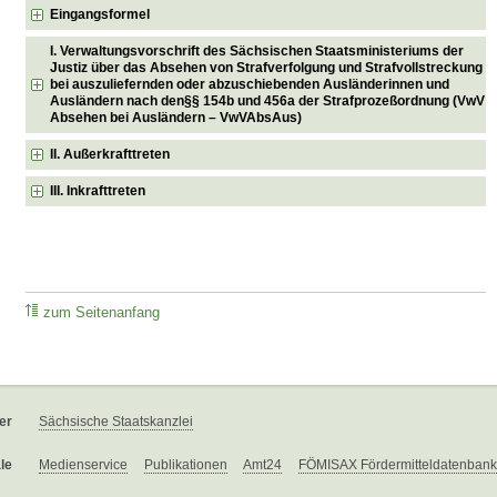
Eingangsformel
I. Verwaltungsvorschrift des Sächsischen Staatsministeriums der
Justiz über das Absehen von Strafverfolgung und Strafvollstreckung
bei auszuliefernden oder abzuschiebenden Ausländerinnen und
Ausländern nach den§§ 154b und 456a der Strafprozeßordnung (VwV
Absehen bei Ausländern – VwVAbsAus)
II. Außerkrafttreten
III. Inkrafttreten
zum Seitenanfang
er
Sächsische Staatskanzlei
le
Medienservice
Publikationen
Amt24
FÖMISAX Fördermitteldatenbank