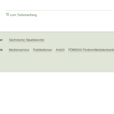
zum Seitenanfang
er
Sächsische Staatskanzlei
le
Medienservice
Publikationen
Amt24
FÖMISAX Fördermitteldatenbank