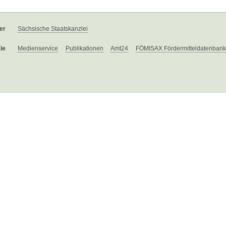
er
Sächsische Staatskanzlei
le
Medienservice
Publikationen
Amt24
FÖMISAX Fördermitteldatenbank