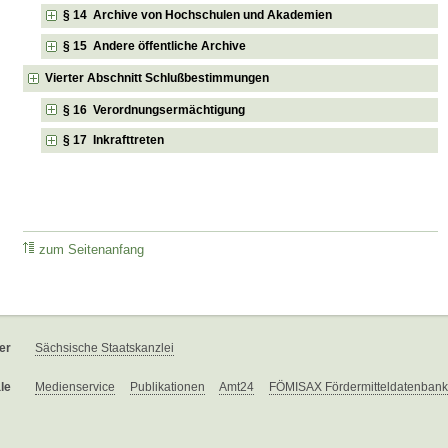
§ 14 Archive von Hochschulen und Akademien
§ 15 Andere öffentliche Archive
Vierter Abschnitt Schlußbestimmungen
§ 16 Verordnungsermächtigung
§ 17 Inkrafttreten
zum Seitenanfang
er
Sächsische Staatskanzlei
le
Medienservice
Publikationen
Amt24
FÖMISAX Fördermitteldatenbank