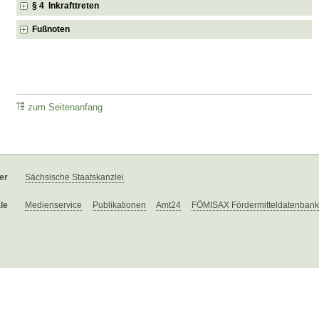
§ 4 Inkrafttreten
Fußnoten
zum Seitenanfang
er
Sächsische Staatskanzlei
le
Medienservice
Publikationen
Amt24
FÖMISAX Fördermitteldatenbank