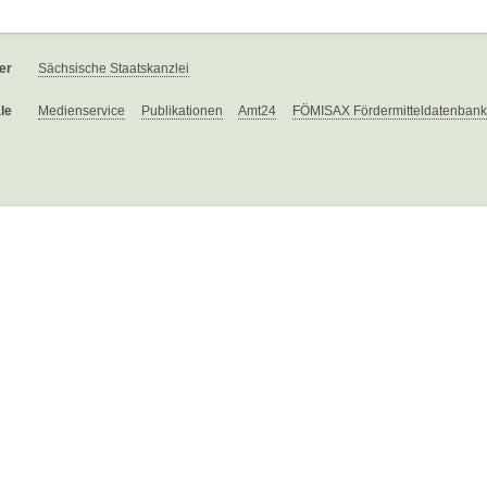
er
Sächsische Staatskanzlei
le
Medienservice
Publikationen
Amt24
FÖMISAX Fördermitteldatenbank