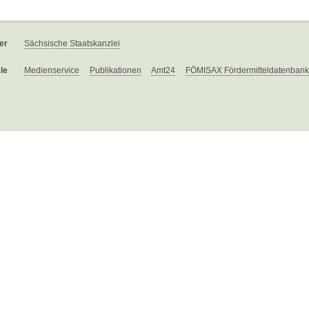
er
Sächsische Staatskanzlei
le
Medienservice
Publikationen
Amt24
FÖMISAX Fördermitteldatenbank