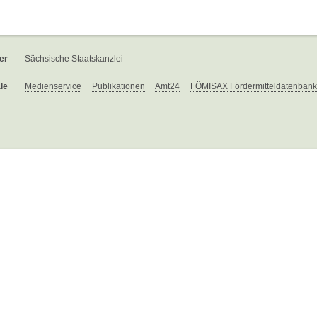
er
Sächsische Staatskanzlei
le
Medienservice
Publikationen
Amt24
FÖMISAX Fördermitteldatenbank