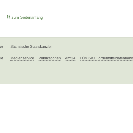
zum Seitenanfang
er
Sächsische Staatskanzlei
le
Medienservice
Publikationen
Amt24
FÖMISAX Fördermitteldatenbank