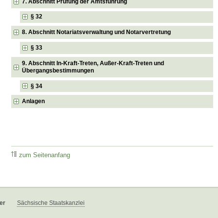
7. Abschnitt Prüfung der Amtsführung
§ 32
8. Abschnitt Notariatsverwaltung und Notarvertretung
§ 33
9. Abschnitt In-Kraft-Treten, Außer-Kraft-Treten und
Übergangsbestimmungen
§ 34
Anlagen
zum Seitenanfang
er
Sächsische Staatskanzlei