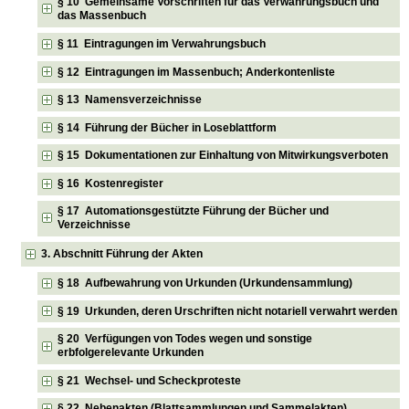
§ 10 Gemeinsame Vorschriften für das Verwahrungsbuch und
das Massenbuch
§ 11 Eintragungen im Verwahrungsbuch
§ 12 Eintragungen im Massenbuch; Anderkontenliste
§ 13 Namensverzeichnisse
§ 14 Führung der Bücher in Loseblattform
§ 15 Dokumentationen zur Einhaltung von Mitwirkungsverboten
§ 16 Kostenregister
§ 17 Automationsgestützte Führung der Bücher und
Verzeichnisse
3. Abschnitt Führung der Akten
§ 18 Aufbewahrung von Urkunden (Urkundensammlung)
§ 19 Urkunden, deren Urschriften nicht notariell verwahrt werden
§ 20 Verfügungen von Todes wegen und sonstige
erbfolgerelevante Urkunden
§ 21 Wechsel- und Scheckproteste
§ 22 Nebenakten (Blattsammlungen und Sammelakten)