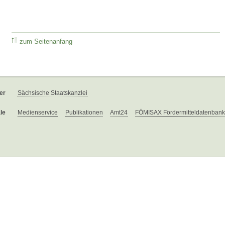
zum Seitenanfang
er
Sächsische Staatskanzlei
le
Medienservice
Publikationen
Amt24
FÖMISAX Fördermitteldatenbank