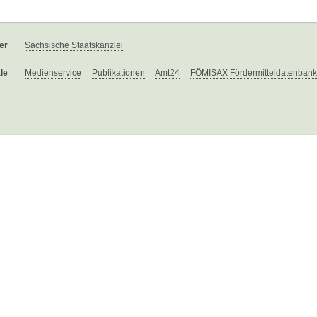
er
Sächsische Staatskanzlei
le
Medienservice
Publikationen
Amt24
FÖMISAX Fördermitteldatenbank