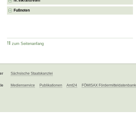
IV. Inkrafttreten
Fußnoten
zum Seitenanfang
er
Sächsische Staatskanzlei
le
Medienservice
Publikationen
Amt24
FÖMISAX Fördermitteldatenbank