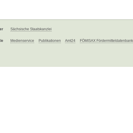
er
Sächsische Staatskanzlei
le
Medienservice
Publikationen
Amt24
FÖMISAX Fördermitteldatenbank