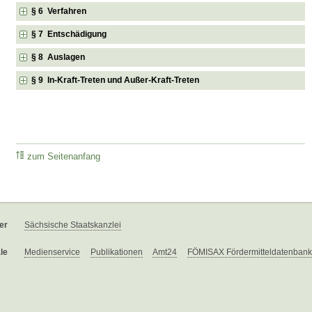
§ 6 Verfahren
§ 7 Entschädigung
§ 8 Auslagen
§ 9 In-Kraft-Treten und Außer-Kraft-Treten
zum Seitenanfang
er
Sächsische Staatskanzlei
le
Medienservice
Publikationen
Amt24
FÖMISAX Fördermitteldatenbank