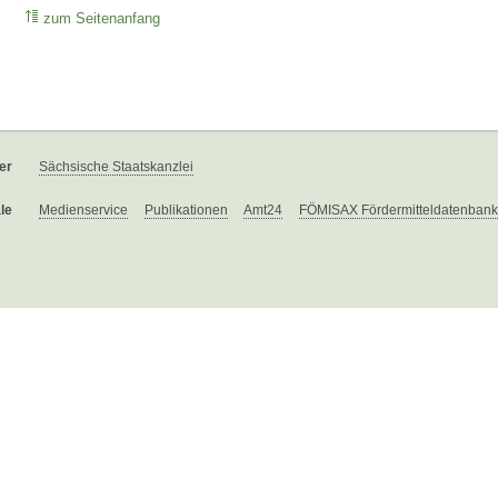
zum Seitenanfang
er
Sächsische Staatskanzlei
le
Medienservice
Publikationen
Amt24
FÖMISAX Fördermitteldatenbank