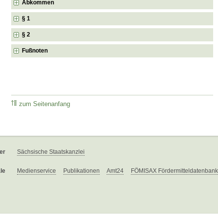
Abkommen
§ 1
§ 2
Fußnoten
zum Seitenanfang
er
Sächsische Staatskanzlei
le
Medienservice
Publikationen
Amt24
FÖMISAX Fördermitteldatenbank