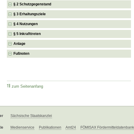
§ 2 Schutzgegenstand
§ 3 Erhaltungsziele
§ 4 Nutzungen
§ 5 Inkrafttreten
Anlage
Fußnoten
zum Seitenanfang
er
Sächsische Staatskanzlei
le
Medienservice
Publikationen
Amt24
FÖMISAX Fördermitteldatenbank