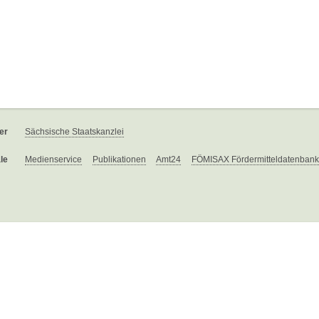
er
Sächsische Staatskanzlei
le
Medienservice
Publikationen
Amt24
FÖMISAX Fördermitteldatenbank