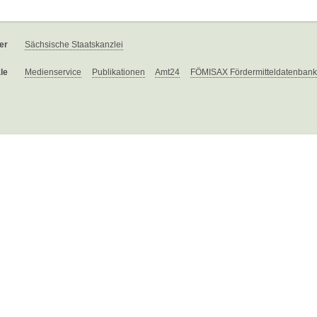
er
Sächsische Staatskanzlei
le
Medienservice
Publikationen
Amt24
FÖMISAX Fördermitteldatenbank