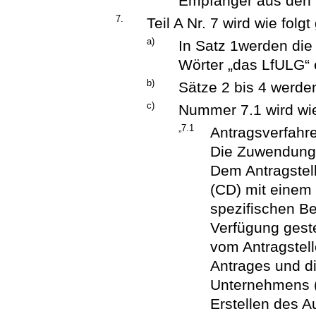
Empfänger aus den F
7.
Teil A Nr. 7 wird wie folg
a)
In Satz 1werden die
Wörter „das LfULG“ e
b)
Sätze 2 bis 4 werde
c)
Nummer 7.1 wird wie 
„7.1
Antragsverfahr
Die Zuwendung w
Dem Antragstel
(CD) mit einem
spezifischen Be
Verfügung gestel
vom Antragstell
Antrages und d
Unternehmens (
Erstellen des 