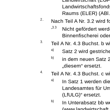
Landwirtschaftsfonds
Raums (ELER) (ABl. 
2..
Nach Teil A Nr. 3.2 wird
„3.3
Nicht gefördert wer
Binnenfischerei oder
3.
Teil A Nr. 4.3 Buchst. b w
a)
Satz 2 wird gestrich
b)
in dem neuen Satz 2
„diesem“ ersetzt.
4.
Teil A Nr. 4.3 Buchst. c w
a)
In Satz 1 werden die
Landesamtes für Umw
(LfULG)“ ersetzt.
b)
In Unterabsatz bb we
(www.landwirtschaft.