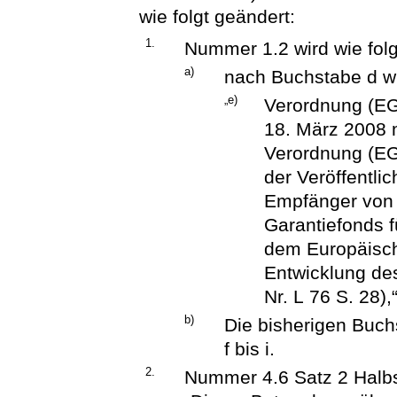
wie folgt geändert:
1.
Nummer 1.2 wird wie folg
a)
nach Buchstabe d wi
„e)
Verordnung (EG
18. März 2008 
Verordnung (EG)
der Veröffentli
Empfänger von 
Garantiefonds f
dem Europäisch
Entwicklung de
Nr. L 76 S. 28),
b)
Die bisherigen Buch
f bis i.
2.
Nummer 4.6 Satz 2 Halbsa