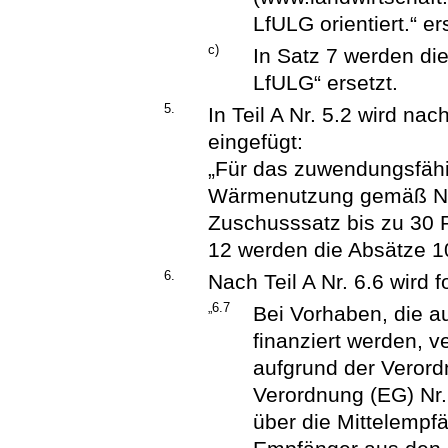
LfULG orientiert.“ er
c)
In Satz 7 werden die
LfULG“ ersetzt.
5.
In Teil A Nr. 5.2 wird na
eingefügt:
„Für das zuwendungsfähi
Wärmenutzung gemäß Nr. 
Zuschusssatz bis zu 30 P
12 werden die Absätze 10
6.
Nach Teil A Nr. 6.6 wird
„6.7
Bei Vorhaben, die a
finanziert werden, v
aufgrund der Verord
Verordnung (EG) Nr.
über die Mittelempfä