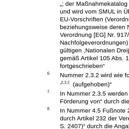
„; der Maßnahmekatalog (A
und wird vom SMUL in Ü
EU-Vorschriften (Verord
beziehungsweise deren 
Verordnung [EG] Nr. 91
Nachfolgeverordnungen) 
gültigen ,Nationalen Dre
gemäß Artikel 105 Abs. 
fortgeschrieben“
6.
Nummer 2.3.2 wird wie fo
„2.3.2
(aufgehoben)“
7.
In Nummer 2.3.5 werden di
Förderung von“ durch die 
8.
In Nummer 4.5 Fußnote 2
durch Artikel 232 der Ve
S. 2407)“ durch die Angab