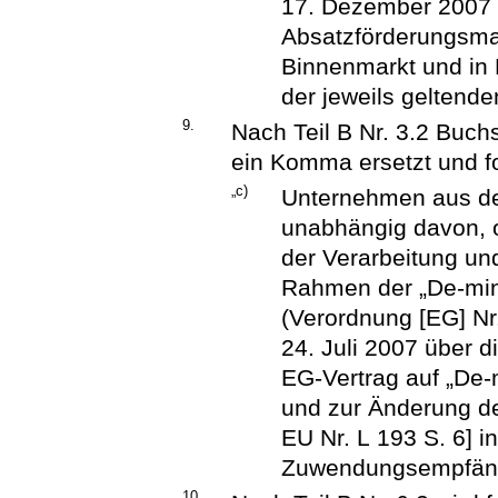
17. Dezember 2007 
Absatzförderungsma
Binnenmarkt und in D
der jeweils geltend
9.
Nach Teil B Nr. 3.2 Buch
ein Komma ersetzt und f
„c)
Unternehmen aus d
unabhängig davon, o
der Verarbeitung und
Rahmen der „De-min
(Verordnung [EG] N
24. Juli 2007 über 
EG-Vertrag auf „De-m
und zur Änderung de
EU Nr. L 193 S. 6] i
Zuwendungsempfänge
10.