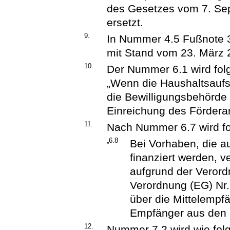
des Gesetzes vom 7. Sep
ersetzt.
9.
In Nummer 4.5 Fußnote 3
mit Stand vom 23. März 
10.
Der Nummer 6.1 wird fol
„Wenn die Haushaltsaufst
die Bewilligungsbehörde 
Einreichung des Förderan
11.
Nach Nummer 6.7 wird f
„6.8
Bei Vorhaben, die a
finanziert werden, v
aufgrund der Verord
Verordnung (EG) Nr.
über die Mittelempfä
Empfänger aus den F
12.
Nummer 7.2 wird wie folg