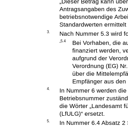
„Dieser Betrag kann über
Antragsangaben des Zu
betriebsnotwendige Arbei
Standardwerten ermittelt
3.
Nach Nummer 5.3 wird f
„5.4
Bei Vorhaben, die a
finanziert werden, v
aufgrund der Verord
Verordnung (EG) Nr.
über die Mittelempfä
Empfänger aus den F
4.
In Nummer 6 werden die 
Betriebsnummer zuständig
die Wörter „Landesamt f
(LfULG)“ ersetzt.
5.
In Nummer 6.4 Absatz 2 