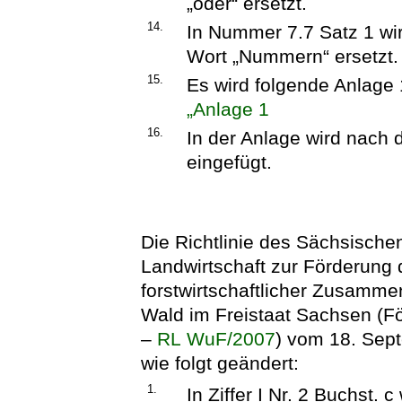
„oder“ ersetzt.
14.
In Nummer 7.7 Satz 1 wi
Wort „Nummern“ ersetzt.
15.
Es wird folgende Anlage 
„Anlage 1
16.
In der Anlage wird nach 
eingefügt.
Die Richtlinie des Sächsische
Landwirtschaft zur Förderung
forstwirtschaftlicher Zusamm
Wald im Freistaat Sachsen (För
–
RL WuF/2007
) vom 18. Sep
wie folgt geändert:
1.
In Ziffer I Nr. 2 Buchst.