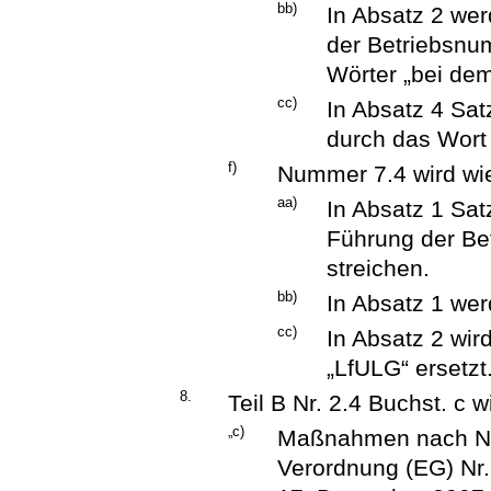
bb)
In Absatz 2 wer
der Betriebsnu
Wörter „bei dem
cc)
In Absatz 4 Sat
durch das Wort 
f)
Nummer 7.4 wird wie
aa)
In Absatz 1 Sat
Führung der Be
streichen.
bb)
In Absatz 1 wer
cc)
In Absatz 2 wir
„LfULG“ ersetzt
8.
Teil B Nr. 2.4 Buchst. c w
„c)
Maßnahmen nach Nu
Verordnung (EG) Nr